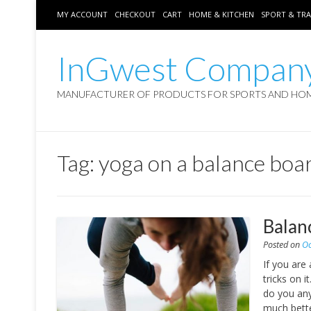
MY ACCOUNT
CHECKOUT
CART
HOME & KITCHEN
SPORT & TRA
InGwest Compan
MANUFACTURER OF PRODUCTS FOR SPORTS AND HO
Tag:
yoga on a balance boa
Balan
Posted on
Oc
If you are
tricks on 
do you any
much bette