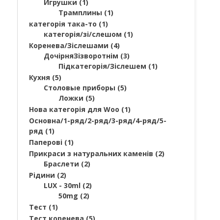
Игрушки
(1)
Трамплины
(1)
категорія така-то
(1)
категорія/зі/слешом
(1)
Коренева/Зіслешами
(4)
ДочірняЗізворотнім
(3)
Підкатегорія/Зіслешем
(1)
Кухня
(5)
Столовые приборы
(5)
Ложки
(5)
Нова категорія для Woo
(1)
Основна/1-ряд/2-ряд/3-ряд/4-ряд/5-
ряд
(1)
Паперові
(1)
Прикраси з натуральних каменів
(2)
Браслети
(2)
Рідини
(2)
LUX - 30ml
(2)
50mg
(2)
Тест
(1)
Тест коренева
(5)