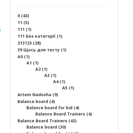
0
(43)
11
(5)
111
(1)
a
111 Без категорії
(1)
213123
(28)
39 Щось для тесту
(1)
A0
(1)
A1
(1)
A2
(1)
A3
(1)
A4
(1)
A5
(1)
Artem Nadosha
(9)
Balance board
(4)
Balance board for kid
(4)
Balance Board Trainers
(4)
Balance Board Trainers
(43)
Balance board
(30)