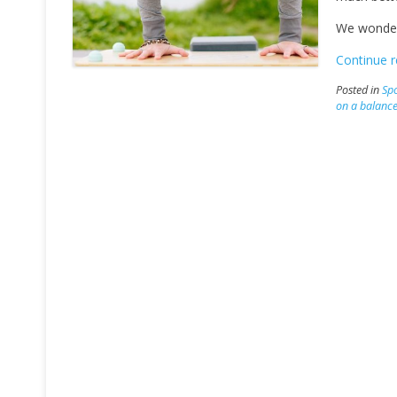
We wonder
Continue 
Posted in
Spo
on a balanc