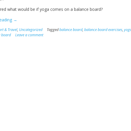
ed what would be if yoga comes on a balance board?
“Balance
reading
→
+
rt & Travel
,
Uncategorized
Tagged
balance board
,
balance board exercises
,
yog
Relax
e board
Leave a comment
=
Yoga
on
a
Balance
Board”