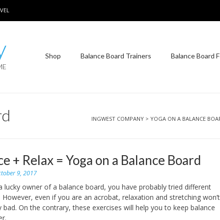
VEL
y
Shop
Balance Board Trainers
Balance Board F
ME
rd
INGWEST COMPANY
>
YOGA ON A BALANCE BOA
ce + Relax = Yoga on a Balance Board
tober 9, 2017
 a lucky owner of a balance board, you have probably tried different
it. However, even if you are an acrobat, relaxation and stretching won’
 bad. On the contrary, these exercises will help you to keep balance
r.