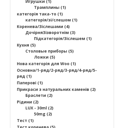
Игрушки
(1)
Трамплины
(1)
категорія така-то
(1)
категорія/зі/слешом
(1)
Коренева/Зіслешами
(4)
ДочірняЗізворотнім
(3)
Підкатегорія/Зіслешем
(1)
Кухня
(5)
Столовые приборы
(5)
Ложки
(5)
Нова категорія для Woo
(1)
Основна/1-ряд/2-ряд/3-ряд/4-ряд/5-
ряд
(1)
Паперові
(1)
Прикраси з натуральних каменів
(2)
Браслети
(2)
Рідини
(2)
LUX - 30ml
(2)
50mg
(2)
Тест
(1)
Тест коренева
(5)