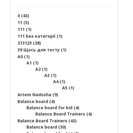
0
(43)
11
(5)
111
(1)
111 Без категорії
(1)
213123
(28)
39 Щось для тесту
(1)
A0
(1)
A1
(1)
A2
(1)
A3
(1)
A4
(1)
A5
(1)
Artem Nadosha
(9)
Balance board
(4)
Balance board for kid
(4)
Balance Board Trainers
(4)
Balance Board Trainers
(43)
Balance board
(30)