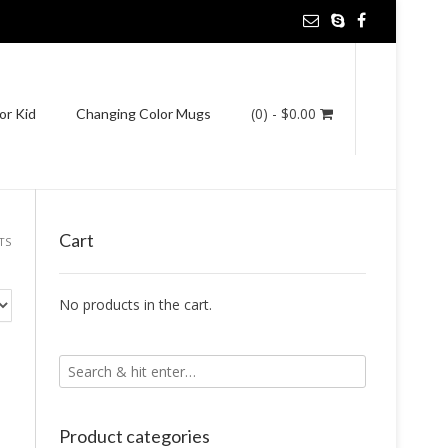
(0)
- $0.00
or Kid
Changing Color Mugs
Cart
TS
No products in the cart.
Product categories